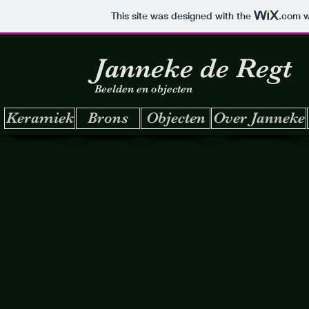
This site was designed with the
.com
w
Janneke de Regt
Beelden en objecten
Keramiek
Brons
Objecten
Over Janneke
Vreemde Vangst oker.jpg
Nieuwe Kraan